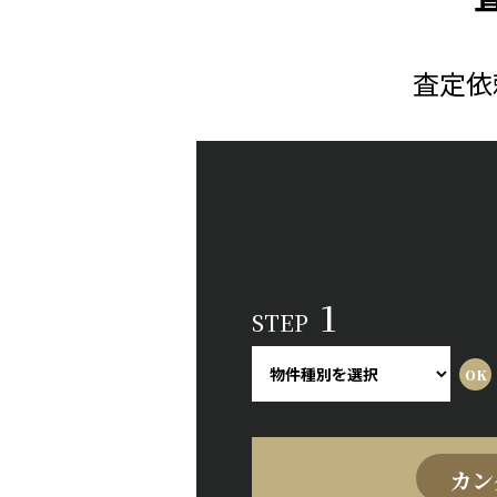
査定依
1
STEP
カン