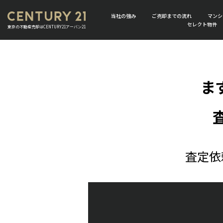
当社の強み
ご売却までの流れ
マンシ
セレクト物件
東京の不動産売却はCENTURY21アーバン21
ま
査定依