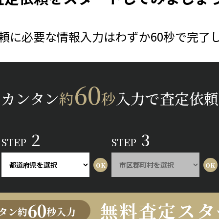
頼に必要な情報入力はわずか60秒で完了
60
カンタン
約
秒
入力で査定依頼
2
3
STEP
STEP
無料査定スタ
60
タン約
秒入力