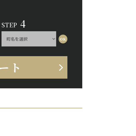
4
STEP
ート