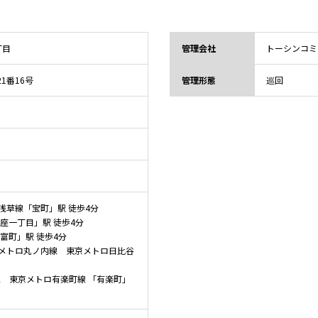
丁目
管理会社
トーシンコミ
21番16号
管理形態
巡回
浅草線「宝町」駅 徒歩4分
座一丁目」駅 徒歩4分
富町」駅 徒歩4分
メトロ丸ノ内線 東京メトロ日比谷
線 東京メトロ有楽町線 「有楽町」