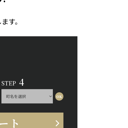
します。
4
STEP
ート