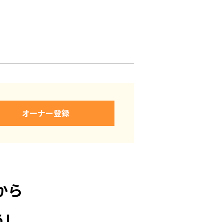
オーナー登録
から
!