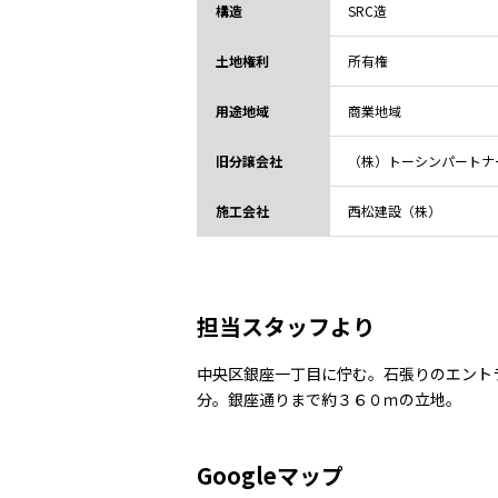
構造
SRC造
土地権利
所有権
用途地域
商業地域
旧分譲会社
（株）トーシンパートナ
施工会社
西松建設（株）
担当スタッフより
中央区銀座一丁目に佇む。石張りのエント
分。銀座通りまで約３６０ｍの立地。
Googleマップ