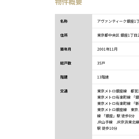
物件概要
名称
アヴァンティーク銀座1
住所
東京都
中央区 銀座1丁目
築年月
2001年11月
総戸数
35戸
階建
13階建
交通
東京メトロ銀座線 都営
東京メトロ有楽町線 「銀
東京メトロ有楽町線 「新
東京メトロ銀座線 東京
線 「銀座」駅 徒歩8分
JR山手線 JR京浜東北
駅 徒歩10分