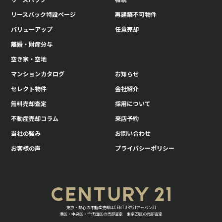
リースバック特設ページ
再建築不可物件
6. 変更
バリューアップ
任意売却
上記の内容に重大な変更があった場合には、あらためてお知らせし
離婚・財産分与
ます。尚最新の内容につきましては下記までお問い合わせくださ
い。
空き家・空地
7. お問い合わせ先
マンションカタログ
お知らせ
セレクト物件
会社紹介
CENTURY21アーバン21
経営企画室 担当：金田
〒105-0012 東京都港区芝大門2-4-8
無料売却査定
採用について
電話：03-5425-2221
受付時間：10:00-19:00
不動産売却コラム
来店予約
（火曜日・水曜日・GW・夏季休暇・年末年始、当社の休業日
を除く）
当社の強み
お問い合わせ
お客様の声
プライバシーポリシー
東京・都心の不動産売却はCENTURY21アーバン21
港区・中央区・千代田区の売却査定 東京23区の売却査定