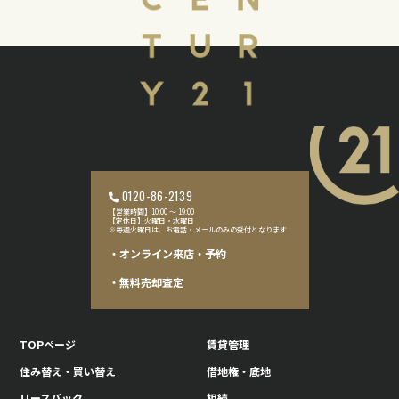
びその掲載業者、団体
-3. 指定流通機構(不動産情報登録、成約通知及び同機構のデー
タを利用しての、営業、価格査定の実施)
-4. 不動産調査機関等
⑥登記等に関する司法書士、土地家屋調査士
⑦融資等に関する金融機関
⑧信用情報機関
-5. 不動産税務・法律相談等
⑨税務相談に関わる税理士
⑩法律相談に関わる弁護士
【提供される項目】
氏名、生年月日、連絡先、申込情報、物件情報、成約情報、
連帯保証人・同居の方の情報等、マイナンバー、上記1項の目
的達成に必要な範囲内での項目
【提供の手段又は方法】
書面・電話・電子メール・インターネット等の情報システム
0120-86-2139
【営業時間】10:00 〜 19:00
5. お客様からの開示、訂正、利用停止のご請求
【定休日】火曜日・水曜日
※毎週火曜日は、お電話・メールのみの受付となります
・オンライン来店・予約
（開示・訂正）
お客様からご自身に関する情報の開示のご依頼があった場合
は、ご本人であることをご確認させていただいたうえで特別
・無料売却査定
な理由が無い限りお答えさせていただきます。
また、お客様に関する情報が不正確である場合には、正確な
ものに変更させていただきます。
（利用停止）
お客様は、お客様の個人情報の利用や第三者への提供につい
TOPページ
賃貸管理
てお客様がご希望されない場合は以下の問い合わせ先まで申
し出ください。ただし、利用・第三者への提供の停止の結
住み替え・買い替え
借地権・底地
果、不動産の売買、仲介、賃貸、管理等の取引に関する契約
の履行、情報、サービスの提供が利用できなくなる場合があ
ります。
リースバック
相続