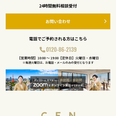
名・住所、アンケート回答、ご意見、お問い合わせ時に必要
24時間無料相談受付
な情報)
これらの情報は、上記個人情報の収集の目的のため利用され
ます。
お問い合わせ
3. 情報の管理方法
お客様の情報を正確、最新なものとするよう常に適切な措置を講じ
ます。また、お客様の個人情報は、適切な管理（組織的、人的、物
電話でご予約される方はこちら
理的、技術的な措置）を行い、漏洩、滅失､毀損の防止のために適
切な措置を講じると共に、管理状況の監査、見直しを実施します。
なお、当社では個人情報の取扱いの一部を個人情報を適切に取り扱
0120-86-2139
っていると認められる外部の委託先に委託しています。委託先は､
委託業務を行うために必要な範囲で個人情報を利用します。
【営業時間】10:00 〜 19:00【定休日】火曜日・水曜日
※毎週火曜日は、お電話・メールのみの受付となります
4. 個人情報の第三者への提供・共同利用
当社は収集したお客様の個人情報は、下記の場合を除いて第三者に
開示、提供、販売、共有したりすることはありません。ただし、株
式会社センチュリー21ジャパン及びセンチュリー21グループ会社
に対し、1項の収集目的を達成するために提供する場合がありま
す。この場合、個人情報の管理責任はセンチュリー21ジャパン本部
の責任において個人情報の管理を実施します。
①お客様が同意されている場合
②法令により必要と判断される場合
③契約の相手方になる者またはその見込み客
④不動産管理等を実施する管理会社
⑤お客様の利益のため必要と考える以下の不動産に関連する
物件情報
-1. 不動産に関する物件情報の他の宅地建物取引業者への提供
-2. 不動産に関する物件情報のインターネット広告への掲載及