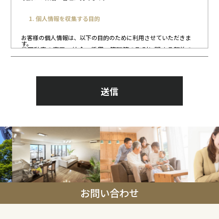
1. 個人情報を収集する目的
お客様の個人情報は、以下の目的のために利用させていただきま
す。
①不動産の売買、仲介、賃貸、管理等の取引に関する契約の
履行及び関連する情報、サービス、契約後のアフターサービ
スの提供
②①の利用目的の達成の範囲での、個人情報の第三者への提
供
③当社の取扱う不動産に関連する保険の契約の履行、情報、
サービスの提供
④お客様にとって有用と思われる当社提携先の商品・サービ
ス等の紹介
⑤①③④の商品・情報・サービス提供のための郵便物、電
話、電子メールなどによる営業活動及びマーケッティング
（アンケートのお願い、キャンペーン等）活動。顧客動向分
析または商品開発等の調査分析
情報・サービスの提供は、ご本人の申し出がありましたら、
取りやめさせていただきます。
2. 収集する情報の種類
収集される情報は主に以下の個人情報になります。
-氏名 -性別 -生年月日（年齢） -ご自宅住所 -ご自宅電
お問い合わせ
話番号・ファクス番号
-不動産に関する物件情報（所在地、構造、規模、間取り、付
帯設備など）
-その他申込書、契約書、アンケート等で、お尋ねした情報(お
客様の職業、キャンペーンの応募及び景品の発送のための氏