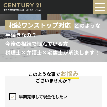
東京の不動産売却はCENTURY21アーバン21
相続ワンストップ対応
どのような
手続きなの？
今後の相続で悩んでいる方
税理士×弁護士×宅建士が解決します！
お悩み
このような事で
ございませんか？
早期売却して現金化したい