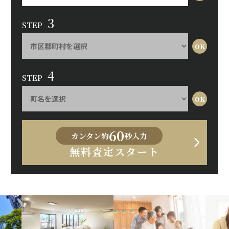
3
STEP
4
STEP
60
カンタン約
秒入力
無料査定スタート