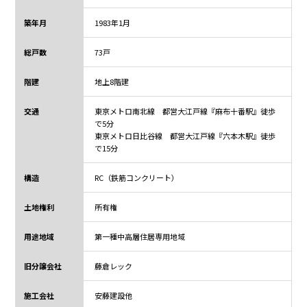
築年月
1983年1月
総戸数
73戸
階建
地上8階建
交通
東京メトロ南北線 都営大江戸線『麻布十番駅』徒歩
で5分
東京メトロ日比谷線 都営大江戸線『六本木駅』徒歩
で15分
構造
RC（鉄筋コンクリート）
土地権利
所有権
用途地域
第一種中高層住居専用地域
旧分譲会社
藤倉レック
施工会社
安藤建設他