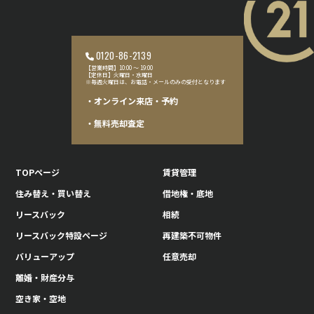
0120-86-2139
【営業時間】10:00 〜 19:00
【定休日】火曜日・水曜日
※毎週火曜日は、お電話・メールのみの受付となります
・オンライン来店・予約
・無料売却査定
TOPページ
賃貸管理
住み替え・買い替え
借地権・底地
リースバック
相続
リースバック特設ページ
再建築不可物件
バリューアップ
任意売却
離婚・財産分与
空き家・空地