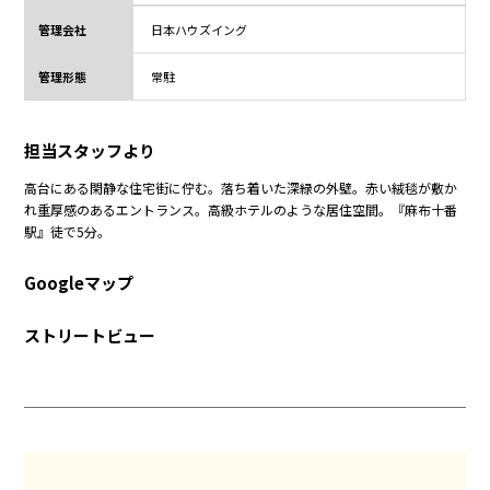
管理会社
日本ハウズイング
管理形態
常駐
担当スタッフより
高台にある閑静な住宅街に佇む。落ち着いた深緑の外壁。赤い絨毯が敷か
れ重厚感のあるエントランス。高級ホテルのような居住空間。『麻布十番
駅』徒で5分。
Googleマップ
ストリートビュー