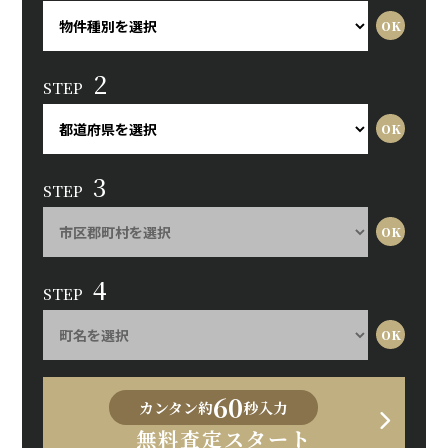
2
STEP
3
STEP
4
STEP
60
カンタン約
秒入力
無料査定スタート