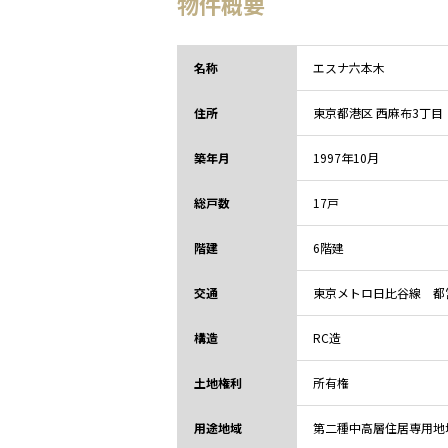
物件概要
名称
エスナ六本木
住所
東京都
港区 西麻布3丁目
築年月
1997年10月
総戸数
17戸
階建
6階建
交通
東京メトロ日比谷線 都営
構造
RC造
土地権利
所有権
用途地域
第二種中高層住居専用地