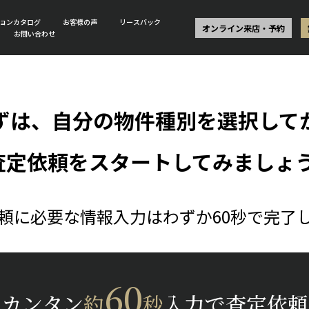
ョンカタログ
お客様の声
リースバック
オンライン来店・予約
お問い合わせ
ずは、自分の物件種別を選択して
査定依頼をスタートしてみましょう
頼に必要な情報入力はわずか60秒で完了
60
カンタン
約
秒
入力で査定依頼