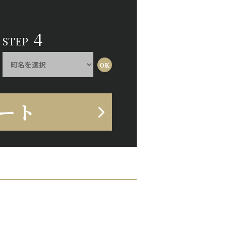
4
STEP
ート