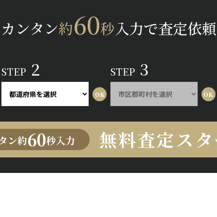
60
カンタン
約
秒
入力で査定依頼
2
3
STEP
STEP
無料査定スタ
60
タン約
秒入力