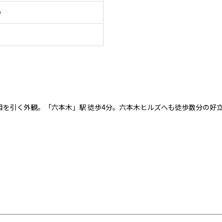
）
目を引く外観。「六本木」駅 徒歩4分。六本木ヒルズへも徒歩数分の好