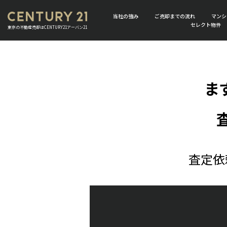
当社の強み
ご売却までの流れ
マンシ
セレクト物件
東京の不動産売却はCENTURY21アーバン21
ま
査定依