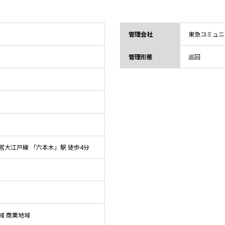
管理会社
東急コミュニ
管理形態
巡回
大江戸線 「六本木」駅 徒歩4分
域 商業地域