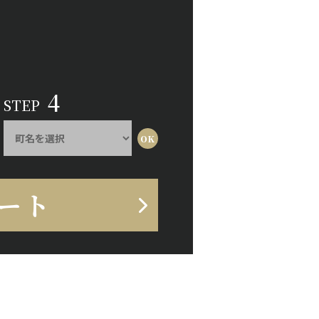
4
STEP
ート