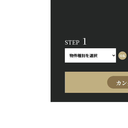
1
STEP
カン