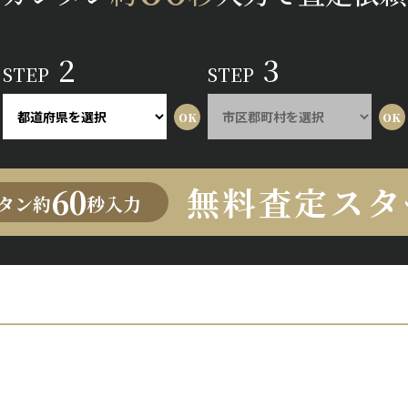
2
3
STEP
STEP
無料査定スタ
60
タン約
秒入力