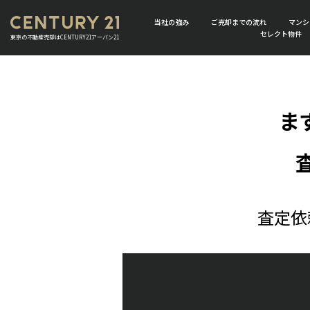
当社の強み
ご売却までの流れ
マンシ
セレクト物件
東京の不動産売却はCENTURY21アーバン21
ま
査定依