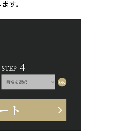
します。
4
STEP
ート