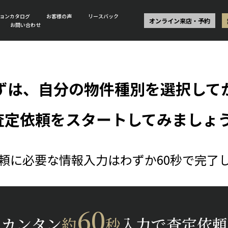
ョンカタログ
お客様の声
リースバック
オンライン来店・予約
お問い合わせ
ずは、自分の物件種別を選択して
査定依頼をスタートしてみましょう
頼に必要な情報入力はわずか60秒で完了
60
カンタン
約
秒
入力で査定依頼