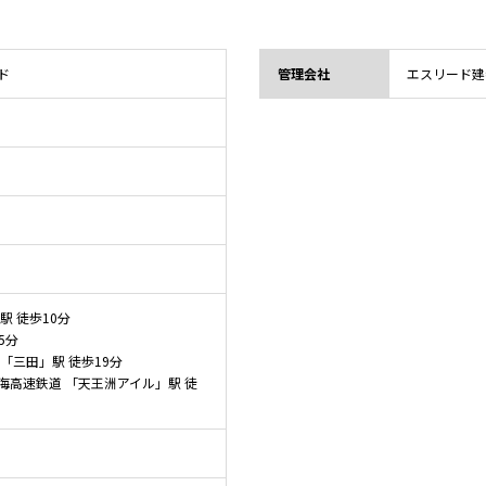
ド
管理会社
エスリード建
駅 徒歩10分
5分
「三田」駅 徒歩19分
海高速鉄道 「天王洲アイル」駅 徒