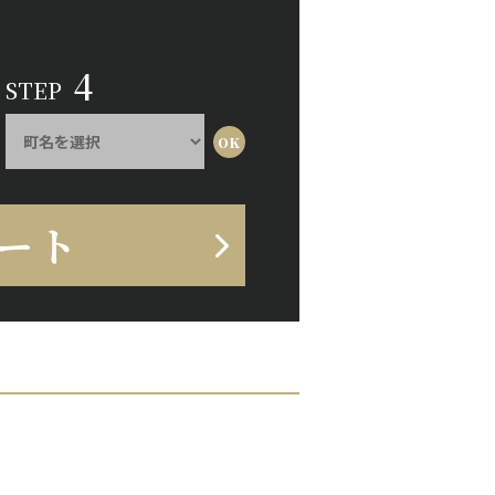
4
STEP
ート