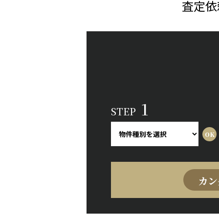
査定依
1
STEP
カン