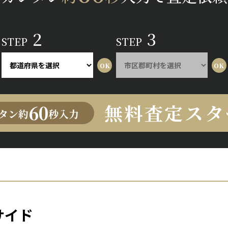
2
3
STEP
STEP
無料査定スタ
60
タン約
秒入力
サイド