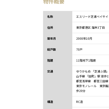
物件概要
名称
エスリード芝浦ベイサイ
住所
東京都
港区 海岸3丁目
築年月
2008年10月
総戸数
70戸
階建
11階地下1階建
交通
ゆりかもめ 「芝浦ふ頭」
山手線 「田町」駅 徒歩1
都営浅草線 都営三田線 
東京モノレール 東京臨
歩20分
構造
RC造