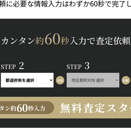
頼に必要な情報入力はわずか60秒で完了
60
カンタン
約
秒
入力で査定依頼
2
3
STEP
STEP
無料査定スタ
60
タン約
秒入力