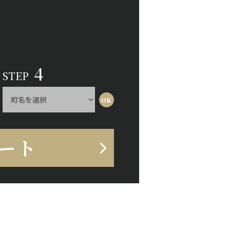
4
STEP
ート