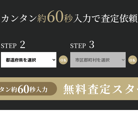
60
カンタン
約
秒
入力で査定依頼
2
3
STEP
STEP
無料査定スタ
60
タン約
秒入力