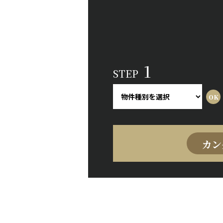
1
STEP
カン