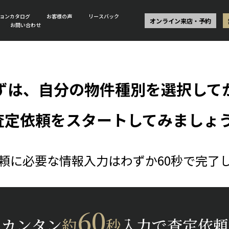
ョンカタログ
お客様の声
リースバック
オンライン来店・予約
お問い合わせ
ずは、自分の物件種別を選択して
査定依頼をスタートしてみましょう
頼に必要な情報入力はわずか60秒で完了
60
カンタン
約
秒
入力で査定依頼