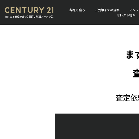
当社の強み
ご売却までの流れ
マンシ
セレクト物件
東京の不動産売却はCENTURY21アーバン21
ま
査定依