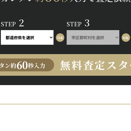
2
3
STEP
STEP
無料査定スタ
60
タン約
秒入力