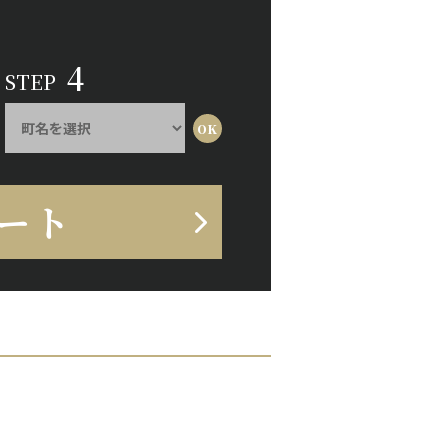
4
STEP
ート