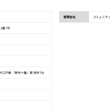
管理会社
コミュニティ
12番7号
江戸線 「麻布十番」駅 徒歩7分