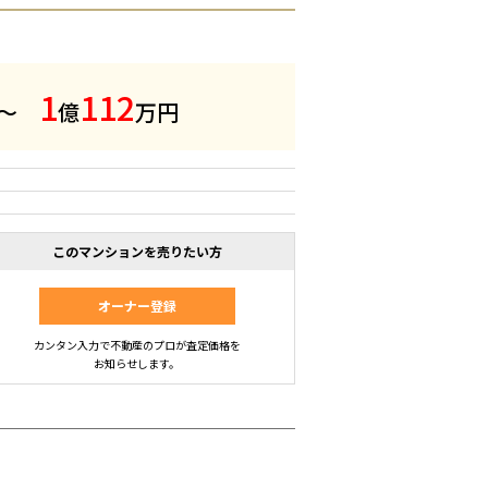
1
1
1
2
 ～
億
万円
このマンションを売りたい方
オーナー登録
カンタン入力で不動産のプロが査定価格を
お知らせします。