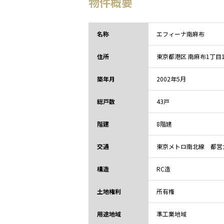
物件概要
名称
エフィーナ南麻布
住所
東京都
港区 南麻布1丁目
築年月
2002年5月
総戸数
43戸
階建
8階建
交通
東京メトロ南北線 都営大
構造
RC造
土地権利
所有権
用途地域
準工業地域