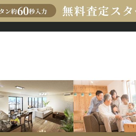
無料査定スタ
60
タン約
秒入力