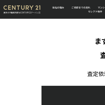
当社の強み
ご売却までの流れ
マンシ
セレクト物件
東京の不動産売却はCENTURY21アーバン21
ま
査定依