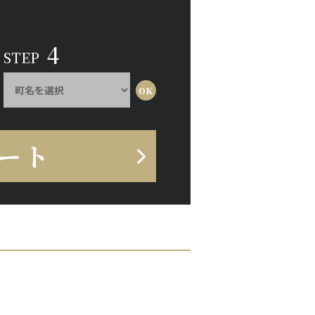
4
STEP
ート