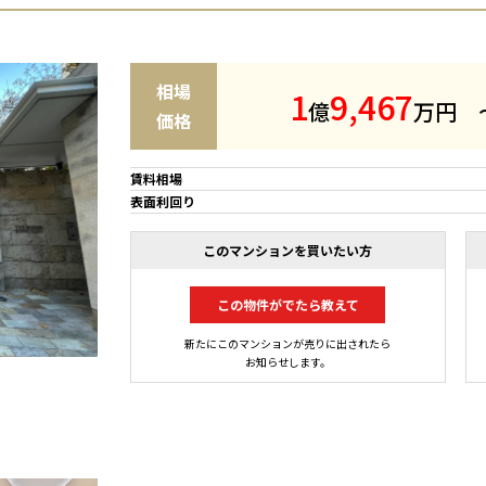
相場
1
9
,
4
6
7
億
万円
価格
賃料相場
表面利回り
このマンションを買いたい方
この物件がでたら教えて
新たにこのマンションが売りに出されたら
お知らせします。