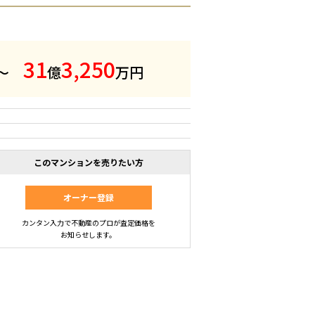
3
1
3
,
2
5
0
 ～
億
万円
このマンションを売りたい方
オーナー登録
カンタン入力で不動産のプロが査定価格を
お知らせします。