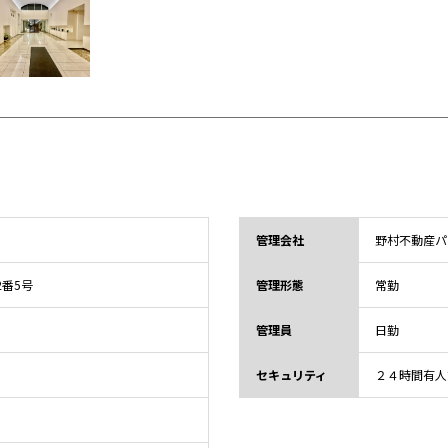
管理会社
野村不動産パ
2番5号
管理形態
常勤
管理員
日勤
セキュリティ
２４時間有人