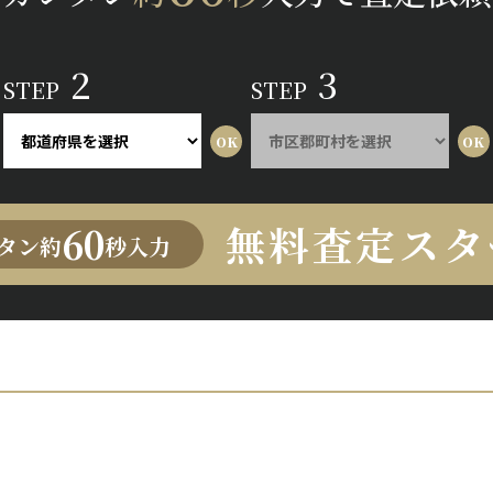
2
3
STEP
STEP
無料査定スタ
60
タン約
秒入力