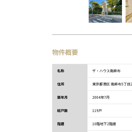
物件概要
名称
ザ・ハウス南麻布
住所
東京都
港区 南麻布5丁目
築年月
2004年7月
総戸数
119戸
階建
10階地下2階建