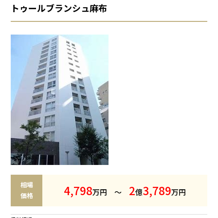
トゥールブランシュ麻布
相場
4
,
7
9
8
2
3
,
7
8
9
万円 ～
億
万円
価格