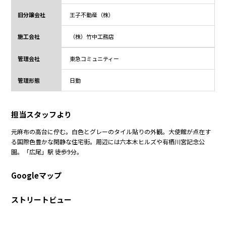
旧分譲会社
王子不動産（株）
施工会社
（株）竹中工務店
管理会社
東急コミュニティー
管理形態
日勤
担当スタッフより
元麻布の高台に佇む。白色とグレーのタイル貼りの外観。大使館が点在す
る国際色豊かな閑静な住宅街。周辺には六本木ヒルズや有栖川宮記念公
園。「広尾」駅 徒歩9分。
Googleマップ
ストリートビュー