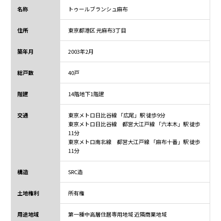
名称
トゥールブランシュ麻布
住所
東京都
港区 元麻布3丁目
築年月
2003年2月
総戸数
40戸
階建
14階地下1階建
交通
東京メトロ日比谷線 「広尾」駅 徒歩9分
東京メトロ日比谷線 都営大江戸線 「六本木」駅 徒歩
11分
東京メトロ南北線 都営大江戸線 「麻布十番」駅 徒歩
11分
構造
SRC造
土地権利
所有権
用途地域
第一種中高層住居専用地域 近隣商業地域