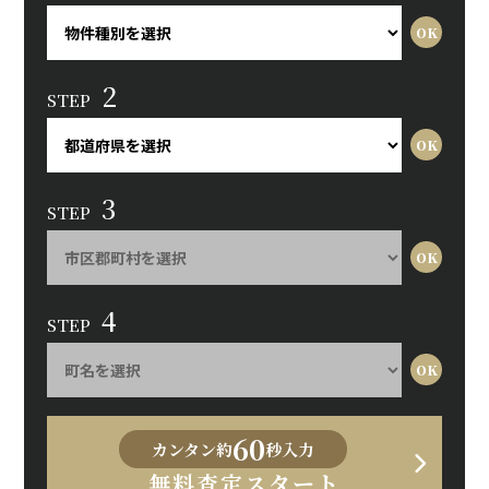
2
STEP
3
STEP
4
STEP
60
カンタン約
秒入力
無料査定スタート