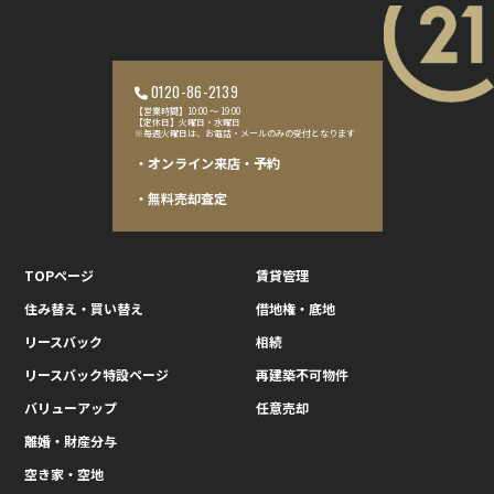
0120-86-2139
【営業時間】10:00 〜 19:00
【定休日】火曜日・水曜日
※毎週火曜日は、お電話・メールのみの受付となります
・オンライン来店・予約
・無料売却査定
TOPページ
賃貸管理
住み替え・買い替え
借地権・底地
リースバック
相続
リースバック特設ページ
再建築不可物件
バリューアップ
任意売却
離婚・財産分与
空き家・空地