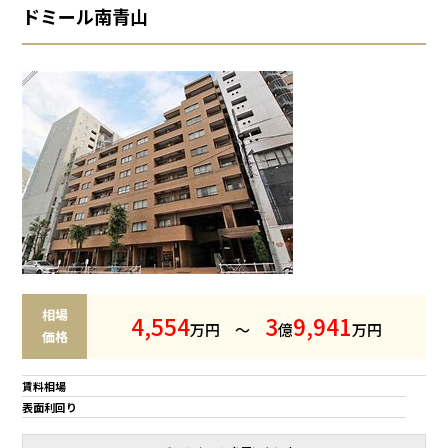
ドミール南青山
相場
4
,
5
5
4
3
9
,
9
4
1
万円 ～
億
万円
価格
賃料相場
表面利回り