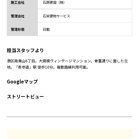
施工会社
石原建設（株）
管理会社
石栄建物サービス
管理形態
日勤
担当スタッフより
港区南青山6丁目。大規模ヴィンテージマンション。骨董通りに面した立
地。「表参道」駅 徒歩10分。複数路線利用可能。
Googleマップ
ストリートビュー