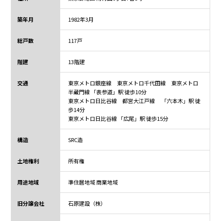
築年月
1982年3月
総戸数
117戸
階建
13階建
交通
東京メトロ銀座線 東京メトロ千代田線 東京メトロ
半蔵門線 「表参道」駅 徒歩10分
東京メトロ日比谷線 都営大江戸線 「六本木」駅 徒
歩14分
東京メトロ日比谷線 「広尾」駅 徒歩15分
構造
SRC造
土地権利
所有権
用途地域
準住居地域 商業地域
旧分譲会社
石原建設（株）