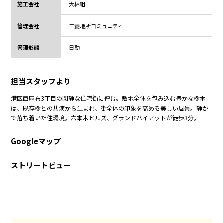
施工会社
大林組
管理会社
三菱地所コミュニティ
管理形態
日勤
担当スタッフより
港区西麻布3丁目の閑静な住宅街に佇む。敷地全体を包み込む豊かな樹木
は、既存樹との共演から生まれ、街全体の印象を高める美しい風景。静か
で落ち着いた住環境。六本木ヒルズ、グランドハイアットが徒歩3分。
Googleマップ
ストリートビュー