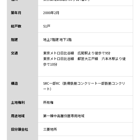
築年月
2000年2月
総戸数
51戸
階建
地上7階建 地下1階
交通
東京メトロ日比谷線 広尾駅より徒歩で9分
東京メトロ日比谷線 都営大江戸線 六本木駅より徒
歩で10分
構造
SRC一部RC（鉄骨鉄筋コンクリート一部鉄筋コンクリ
ート）
土地権利
所有権
用途地域
第一種中高層住居専用地域
旧分譲会社
三菱地所