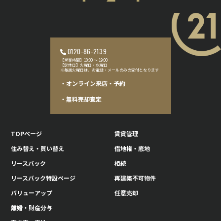
0120-86-2139
【営業時間】10:00 〜 19:00
【定休日】火曜日・水曜日
※毎週火曜日は、お電話・メールのみの受付となります
・オンライン来店・予約
・無料売却査定
TOPページ
賃貸管理
住み替え・買い替え
借地権・底地
リースバック
相続
リースバック特設ページ
再建築不可物件
バリューアップ
任意売却
離婚・財産分与