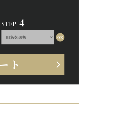
4
STEP
ート