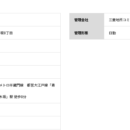
管理会社
三菱地所コミ
赤坂8丁目
管理形態
日勤
メトロ半蔵門線 都営大江戸線「青
木坂」駅 徒歩8分