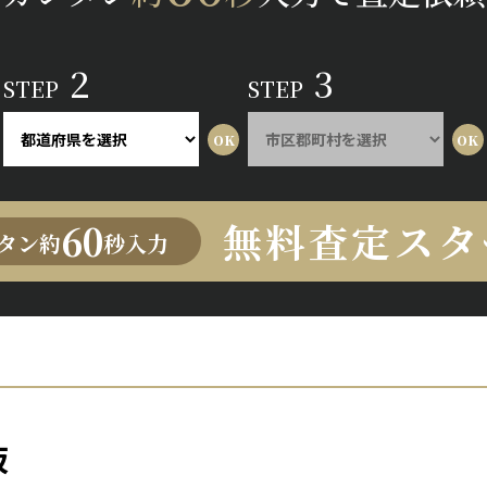
2
3
STEP
STEP
無料査定スタ
60
タン約
秒入力
坂