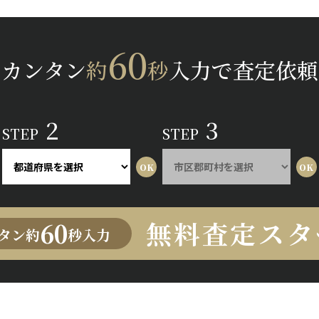
60
カンタン
約
秒
入力で査定依頼
2
3
STEP
STEP
無料査定スタ
60
タン約
秒入力