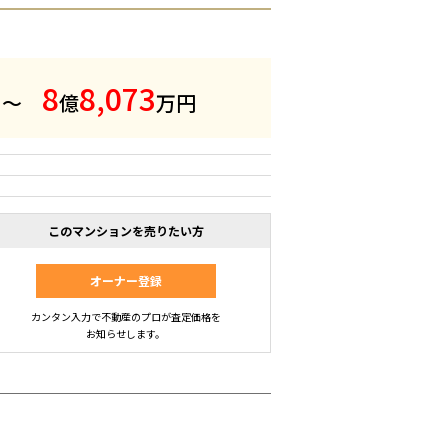
8
8
,
0
7
3
 ～
億
万円
このマンションを売りたい方
オーナー登録
カンタン入力で不動産のプロが査定価格を
お知らせします。