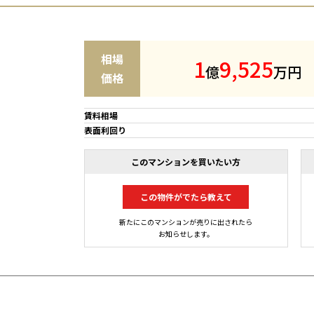
相場
1
9
,
5
2
5
億
万円
価格
賃料相場
表面利回り
このマンションを買いたい方
この物件がでたら教えて
新たにこのマンションが売りに出されたら
お知らせします。