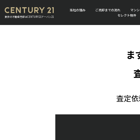
当社の強み
ご売却までの流れ
マンシ
セレクト物件
東京の不動産売却はCENTURY21アーバン21
ま
査定依