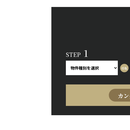
1
STEP
カン