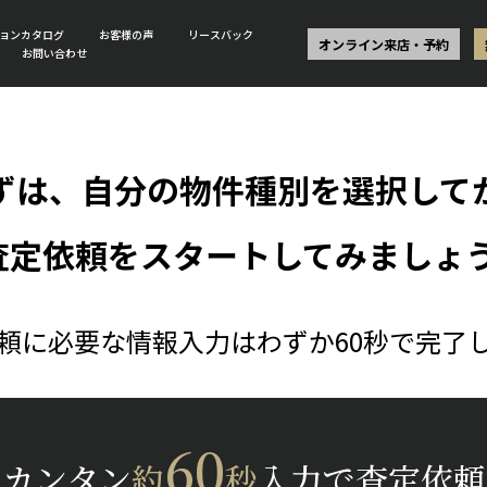
ョンカタログ
お客様の声
リースバック
オンライン来店・予約
お問い合わせ
ずは、自分の物件種別を選択して
査定依頼をスタートしてみましょう
頼に必要な情報入力はわずか60秒で完了
60
カンタン
約
秒
入力で査定依頼