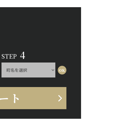
4
STEP
ート