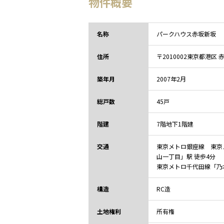
物件概要
名称
パークハウス赤坂新坂
住所
〒2010002
東京都
港区 
築年月
2007年2月
総戸数
45戸
階建
7階地下1階建
交通
東京メトロ銀座線 東京
山一丁目」駅 徒歩4分
東京メトロ千代田線「乃
構造
RC造
土地権利
所有権