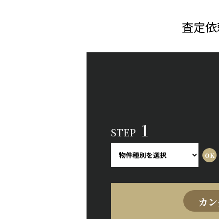
査定依
1
STEP
カン