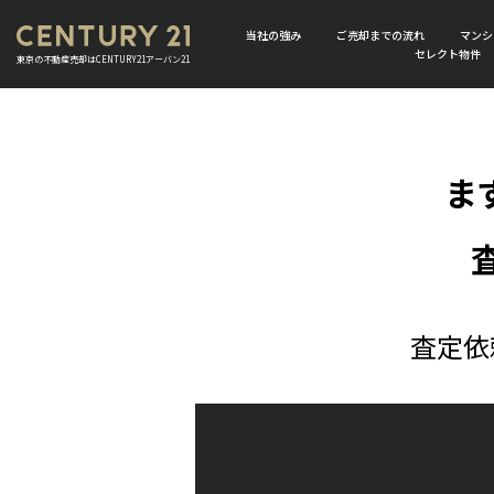
当社の強み
ご売却までの流れ
マンシ
セレクト物件
東京の不動産売却はCENTURY21アーバン21
ま
査定依