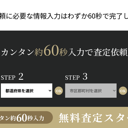
頼に必要な情報入力はわずか60秒で完了
60
カンタン
約
秒
入力で査定依頼
2
3
STEP
STEP
無料査定スタ
60
タン約
秒入力