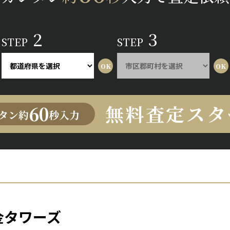
2
3
STEP
STEP
無料査定スタ
60
タン約
秒入力
金タワーズ