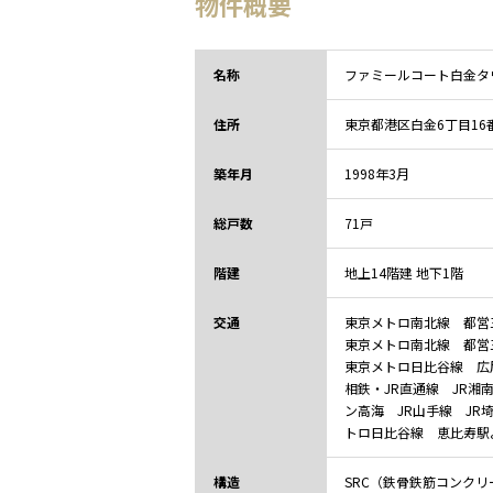
物件概要
名称
ファミールコート白金タ
住所
東京都
港区白金6丁目
16
築年月
1998年3月
総戸数
71戸
階建
地上14階建 地下1階
交通
東京メトロ南北線 都営
東京メトロ南北線 都営
東京メトロ日比谷線 広
相鉄・JR直通線 JR湘
ン高海 JR山手線 JR
トロ日比谷線 恵比寿駅
構造
SRC（鉄骨鉄筋コンクリ