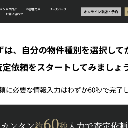
ョンカタログ
お客様の声
リースバック
オンライン来店・予約
お問い合わせ
ずは、自分の物件種別を選択して
査定依頼をスタートしてみましょう
頼に必要な情報入力はわずか60秒で完了
60
カンタン
約
秒
入力で査定依頼