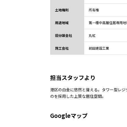
土地権利
所有権
用途地域
第一種中高層住居専用地
旧分譲会社
丸紅
施工会社
前田建設工業
担当スタッフより
港区の白金に悠然と聳える。タワー型レジ
のを採用した上質な居住空間。
Googleマップ