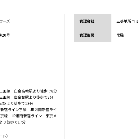
ワーズ
管理会社
三菱地所コミ
番20号
管理形態
常駐
三田線 白金高輪駅より徒歩で8分
三田線 白金台駅より徒歩で8分
尾駅より徒歩で13分
南新宿ライン宇須 JR湘南新宿ライ
埼京線 JR湘南新宿ライン 東京メ
より徒歩で17分
ート）