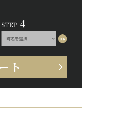
4
STEP
ート