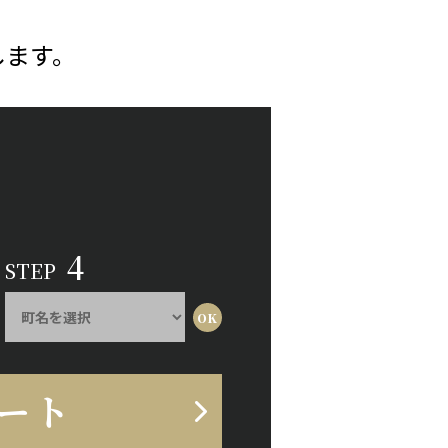
します。
4
STEP
ート