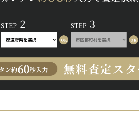
2
3
STEP
STEP
無料査定スタ
60
タン約
秒入力