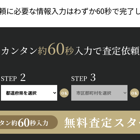
頼に必要な情報入力はわずか60秒で完了
60
カンタン
約
秒
入力で査定依頼
2
3
STEP
STEP
無料査定スタ
60
タン約
秒入力