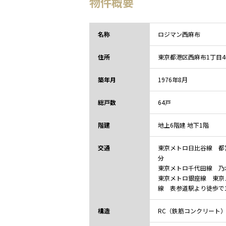
物件概要
名称
ロジマン西麻布
住所
東京都
港区西麻布1丁目
築年月
1976年8月
総戸数
64戸
階建
地上6階建 地下1階
交通
東京メトロ日比谷線 都
分
東京メトロ千代田線 乃
東京メトロ銀座線 東京
線 表参道駅より徒歩で
構造
RC（鉄筋コンクリート