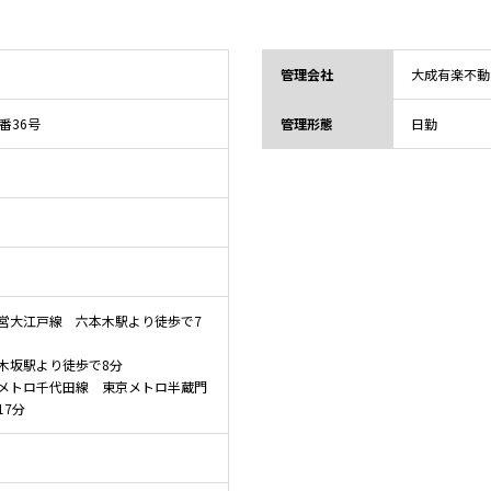
管理会社
大成有楽不動
4番36号
管理形態
日勤
営大江戸線 六本木駅より徒歩で7
木坂駅より徒歩で8分
メトロ千代田線 東京メトロ半蔵門
17分
）