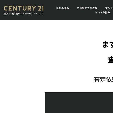
当社の強み
ご売却までの流れ
マンシ
セレクト物件
東京の不動産売却はCENTURY21アーバン21
ま
査定依