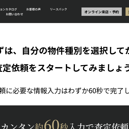
ョンカタログ
お客様の声
リースバック
オンライン来店・予約
お問い合わせ
ずは、自分の物件種別を選択して
査定依頼をスタートしてみましょう
頼に必要な情報入力はわずか60秒で完了
60
カンタン
約
秒
入力で査定依頼