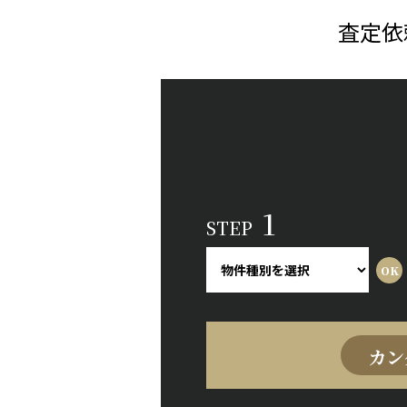
査定依
1
STEP
カン