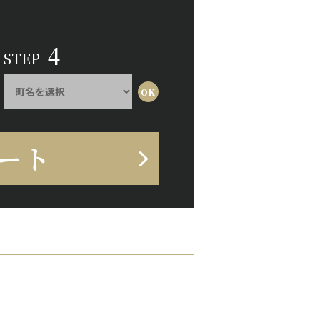
4
STEP
ート