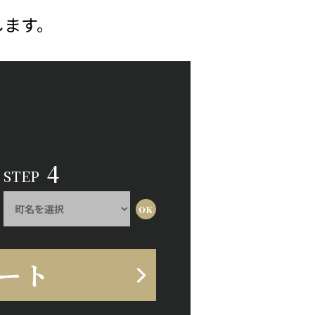
します。
4
STEP
ート