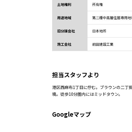
土地権利
所有権
用途地域
第二種中高層住居専用地
旧分譲会社
日本地所
施工会社
前田建設工業
担当スタッフより
港区西麻布1丁目に佇む。ブラウンの二丁
境。徒歩10分圏内にはミッドタウン。
Googleマップ