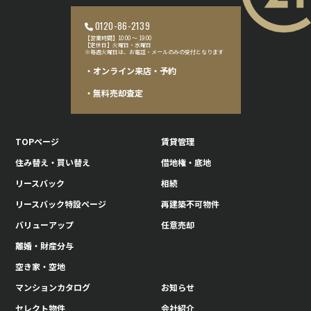
0120-86-2139
【営業時間】10:00 〜 19:00
【定休日】火曜日・水曜日
※毎週火曜日は、お電話・メールのみの受付となります
・オンライン来店・予約
・無料売却査定
TOPページ
賃貸管理
住み替え・買い替え
借地権・底地
リースバック
相続
リースバック特設ページ
再建築不可物件
バリューアップ
任意売却
離婚・財産分与
空き家・空地
マンションカタログ
お知らせ
セレクト物件
会社紹介