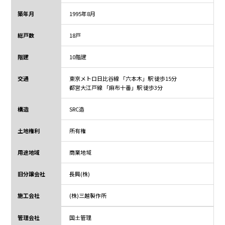
築年月
1995年8月
総戸数
18戸
階建
10階建
交通
東京メトロ日比谷線 「六本木」駅 徒歩15分
都営大江戸線 「麻布十番」駅 徒歩3分
構造
SRC造
土地権利
所有権
用途地域
商業地域
旧分譲会社
長興(株)
施工会社
(株)三越製作所
管理会社
国土管理