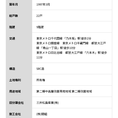
築年月
1997年3月
総戸数
22戸
階建
9階建
交通
東京メトロ千代田線 「乃木坂」駅 徒歩2分
東京メトロ銀座線 東京メトロ半蔵門線 都営大江戸
線 「青山一丁目」駅 徒歩10分
東京メトロ日比谷線 都営大江戸線 「六本木」駅 徒歩
11分
構造
SRC造
土地権利
所有権
用途地域
第二種中高層住居専用地域 第二種住居地域
旧分譲会社
三井松島産業(株)
施工会社
(株)間組