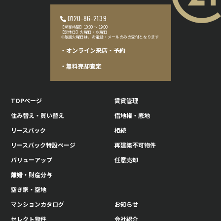
0120-86-2139
【営業時間】10:00 〜 19:00
【定休日】火曜日・水曜日
※毎週火曜日は、お電話・メールのみの受付となります
・オンライン来店・予約
・無料売却査定
TOPページ
賃貸管理
住み替え・買い替え
借地権・底地
リースバック
相続
リースバック特設ページ
再建築不可物件
バリューアップ
任意売却
離婚・財産分与
空き家・空地
マンションカタログ
お知らせ
セレクト物件
会社紹介