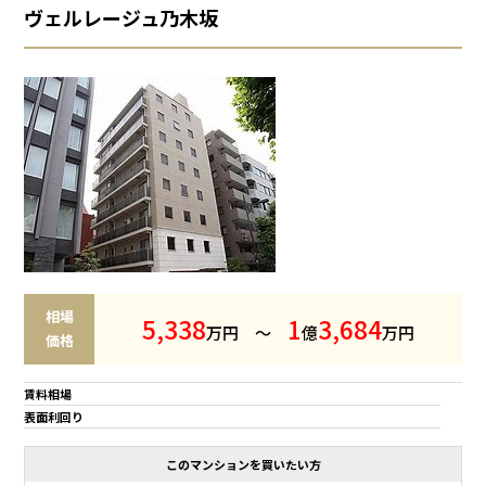
ヴェルレージュ乃木坂
相場
5
,
3
3
8
1
3
,
6
8
4
万円 ～
億
万円
価格
賃料相場
表面利回り
このマンションを買いたい方