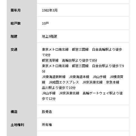
築年月
1982年3月
総戸数
10戸
階建
地上9階建
交通
東京メトロ南北線 都営三田線 白金高輪駅より徒歩
で8分
都営浅草線 高輪台駅より徒歩で8分
東京メトロ南北線 都営三田線 白金台駅より徒歩で9
分
JR東海道新幹線 JR東海道本線 JR山手線 JR横須賀
線 JR成田エクスプレス JR京浜東北線 京急本線
品川駅より徒歩で10分
JR山手線 JR京浜東北線 高輪ゲートウェイ駅より徒
歩で12分
構造
鉄骨造
土地権利
所有権