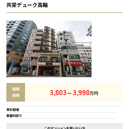
共栄デューク高輪
相場
3
,
8
0
3
3
,
9
9
8
～
万円
価格
賃料相場
表面利回り
このマンションを買いたい方