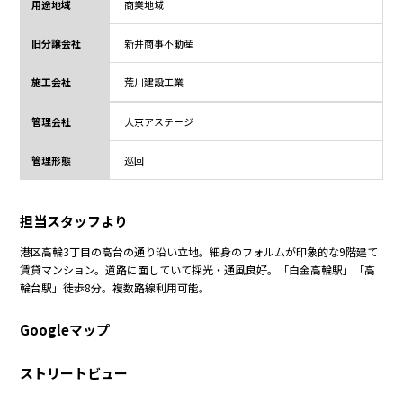
用途地域
商業地域
旧分譲会社
新井商事不動産
施工会社
荒川建設工業
管理会社
大京アステージ
管理形態
巡回
担当スタッフより
港区高輪3丁目の高台の通り沿い立地。細身のフォルムが印象的な9階建て
賃貸マンション。道路に面していて採光・通風良好。「白金高輪駅」「高
輪台駅」徒歩8分。複数路線利用可能。
Googleマップ
ストリートビュー