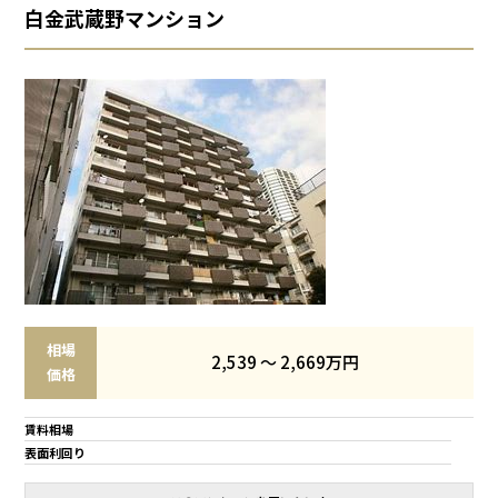
白金武蔵野マンション
相場
2,539 ～ 2,669万円
価格
賃料相場
表面利回り