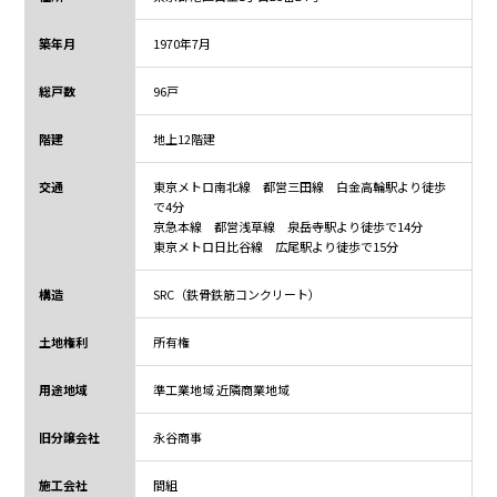
築年月
1970年7月
総戸数
96戸
階建
地上12階建
交通
東京メトロ南北線 都営三田線 白金高輪駅より徒歩
で4分
京急本線 都営浅草線 泉岳寺駅より徒歩で14分
東京メトロ日比谷線 広尾駅より徒歩で15分
構造
SRC（鉄骨鉄筋コンクリート）
土地権利
所有権
用途地域
準工業地域 近隣商業地域
旧分譲会社
永谷商事
施工会社
間組