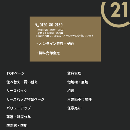
0120-86-2139
【営業時間】10:00 〜 19:00
【定休日】火曜日・水曜日
※毎週火曜日は、お電話・メールのみの受付となります
・オンライン来店・予約
・無料売却査定
TOPページ
賃貸管理
住み替え・買い替え
借地権・底地
リースバック
相続
リースバック特設ページ
再建築不可物件
バリューアップ
任意売却
離婚・財産分与
空き家・空地