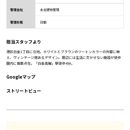
管理会社
永谷建物管理
管理形態
日勤
担当スタッフより
港区白金1丁目に立地。ホワイトとブラウンのツートンカラーの外壁に映
え、ヴィンテージ感あるデザイン。周辺には生活に欠かせない施設が徒歩
圏内に複数点在。「白金高輪」駅徒歩4分。
Googleマップ
ストリートビュー