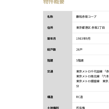
物件概要
名称
藤和赤坂コープ
住所
東京都
港区 赤坂2丁目
築年月
1983年9月
総戸数
26戸
階建
5階建
交通
東京メトロ千代田線 「赤
東京メトロ南北線 「六
東京メトロ銀座線 東京メ
分
構造
RC造
土地権利
所有権