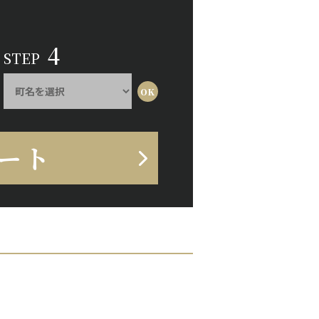
4
STEP
ート