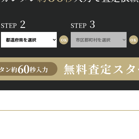
2
3
STEP
STEP
無料査定スタ
60
タン約
秒入力