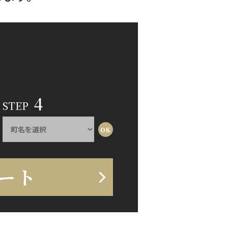
4
STEP
ート