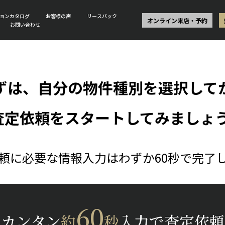
ョンカタログ
お客様の声
リースバック
オンライン来店・予約
お問い合わせ
ずは、自分の物件種別を選択して
査定依頼をスタートしてみましょう
頼に必要な情報入力はわずか60秒で完了
60
カンタン
約
秒
入力で査定依頼