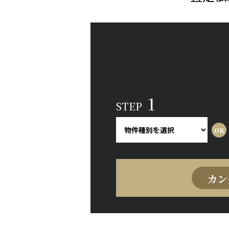
1
STEP
カン