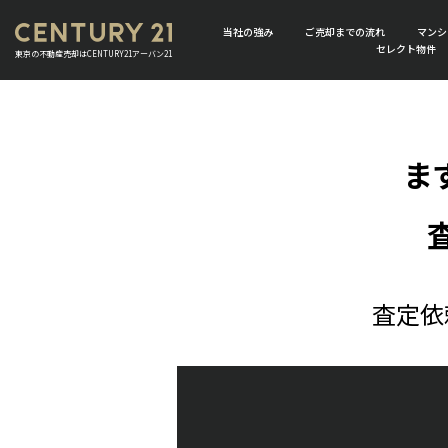
当社の強み
ご売却までの流れ
マンシ
セレクト物件
東京の不動産売却はCENTURY21アーバン21
ま
査定依