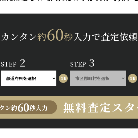
60
カンタン
約
秒
入力で査定依頼
2
3
STEP
STEP
無料査定スタ
60
タン約
秒入力