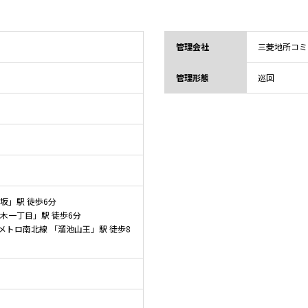
管理会社
三菱地所コミ
管理形態
巡回
坂」駅 徒歩6分
本木一丁目」駅 徒歩6分
トロ南北線 「溜池山王」駅 徒歩8