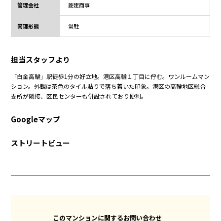
管理会社
菱建商事
管理形態
常駐
担当スタッフより
「白金高輪」駅徒歩1分の好立地。港区高輪１丁目に佇む。ワンルームマン
ション。外観は茶色のタイル貼りで落ち着いた印象。港区の高輪地区総合
支所が隣接、区民センターも併設されており便利。
Googleマップ
ストリートビュー
このマンションに関するお問い合わせ