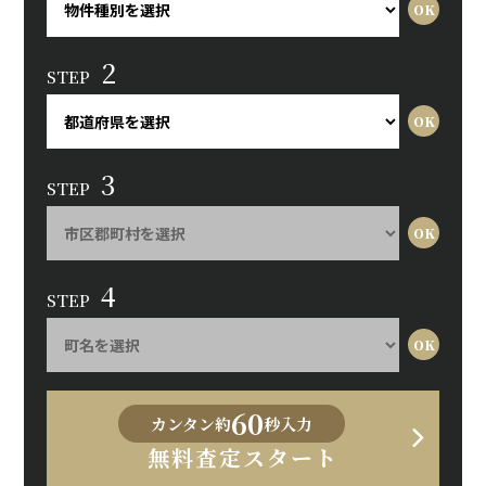
2
STEP
3
STEP
4
STEP
60
カンタン約
秒入力
無料査定スタート