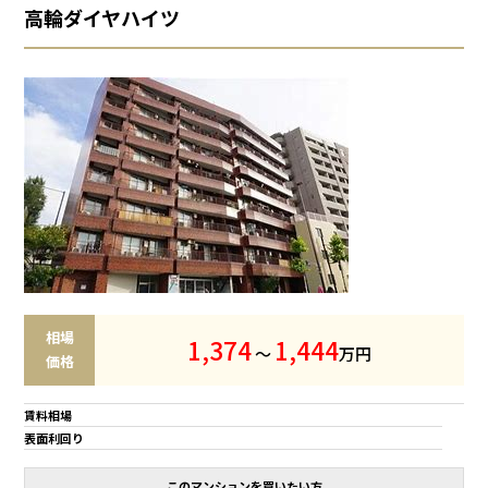
高輪ダイヤハイツ
相場
1
,
3
7
4
1
,
4
4
4
～
万円
価格
賃料相場
表面利回り
このマンションを買いたい方