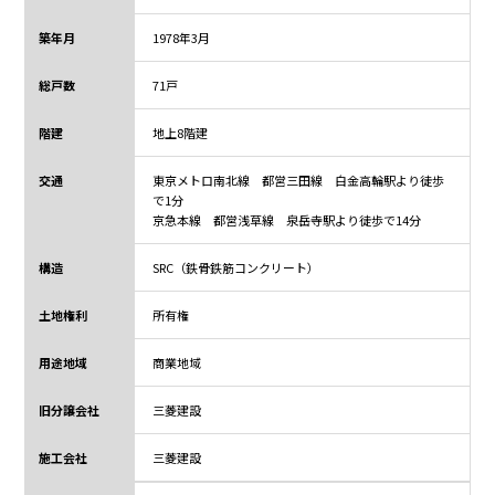
築年月
1978年3月
総戸数
71戸
階建
地上8階建
交通
東京メトロ南北線 都営三田線 白金高輪駅より徒歩
で1分
京急本線 都営浅草線 泉岳寺駅より徒歩で14分
構造
SRC（鉄骨鉄筋コンクリート）
土地権利
所有権
用途地域
商業地域
旧分譲会社
三菱建設
施工会社
三菱建設