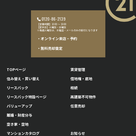
0120-86-2139
【営業時間】10:00 〜 19:00
【定休日】火曜日・水曜日
※毎週火曜日は、お電話・メールのみの受付となります
・オンライン来店・予約
・無料売却査定
TOPページ
賃貸管理
住み替え・買い替え
借地権・底地
リースバック
相続
リースバック特設ページ
再建築不可物件
バリューアップ
任意売却
離婚・財産分与
空き家・空地
マンションカタログ
お知らせ