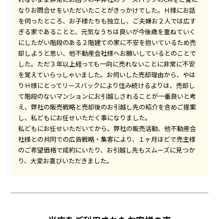
なりお問合せをいただいたことがきっかけでした。Ｈ様にお話
を伺ったところ、お子様たちも独立し、ご夫婦お２人では広す
ぎる家であることと、元気なうちは良いが今後歳を重ねていく
にしたがい階段のある２階建ての家に不安を抱いているため売
却しようと思い、他不動産会社様へお願いしているとのことで
した。ただ３年以上経っても一向に売れないことに非常に不安
を覚えていらっしゃいました。お伺いした売却理由から、やは
りＨ様にとってリースバックにより住み続けるよりは、売却し
て階段のないマンションにお引越しされることが一番良いと考
え、弊社の販売戦略と売却後のお引越し先の紹介を含めご提案
し、私どもにお任せいただく事になりました。
私どもにお任せいただいてから、弊社の販売活動、他不動産会
社様との共同での広告戦略・集客により、１ヶ月ほどで売主様
のご希望価格で成約にいたり、お引越し先もスムーズに見つか
り、大変お喜びいただきました。