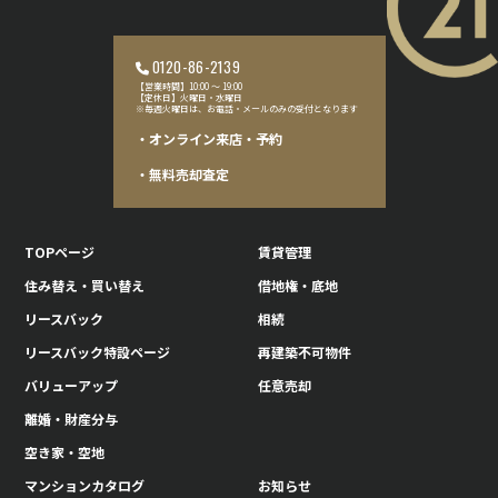
0120-86-2139
【営業時間】10:00 〜 19:00
【定休日】火曜日・水曜日
※毎週火曜日は、お電話・メールのみの受付となります
・オンライン来店・予約
・無料売却査定
TOPページ
賃貸管理
住み替え・買い替え
借地権・底地
リースバック
相続
リースバック特設ページ
再建築不可物件
バリューアップ
任意売却
離婚・財産分与
空き家・空地
マンションカタログ
お知らせ