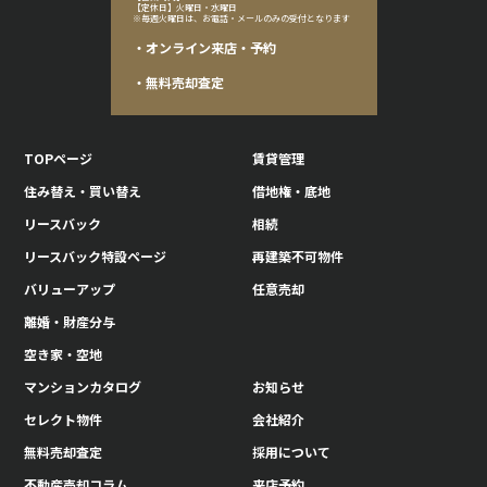
【定休日】火曜日・水曜日
※毎週火曜日は、お電話・メールのみの受付となります
・オンライン来店・予約
・無料売却査定
TOPページ
賃貸管理
住み替え・買い替え
借地権・底地
リースバック
相続
リースバック特設ページ
再建築不可物件
バリューアップ
任意売却
離婚・財産分与
空き家・空地
マンションカタログ
お知らせ
セレクト物件
会社紹介
無料売却査定
採用について
不動産売却コラム
来店予約